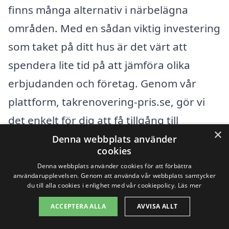
finns många alternativ i närbelägna
områden. Med en sådan viktig investering
som taket på ditt hus är det värt att
spendera lite tid på att jämföra olika
erbjudanden och företag. Genom vår
plattform, takrenovering-pris.se, gör vi
det enkelt för dig att få tillgång till
×
professionella takentreprenörer i ditt
Denna webbplats använder
cookies
närområde. Här kan du snabbt och enkelt
Denna webbplats använder cookies för att förbättra
begära offerter från olika företag och
användarupplevelsen. Genom att använda vår webbplats samtycker
du till alla cookies i enlighet med vår cookiepolicy.
Läs mer
hitta en lösning som passar både din
ACCEPTERA ALLA
AVVISA ALLT
budget och dina behov.