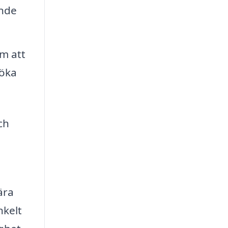
ande
m att
 öka
ch
ära
nkelt