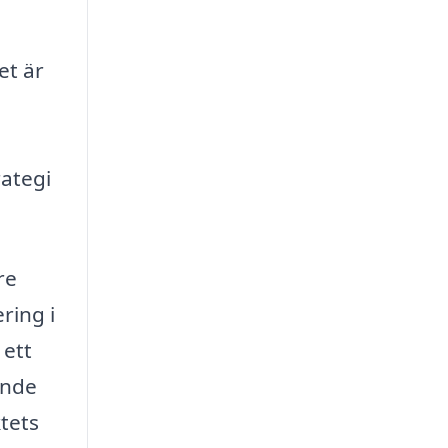
et är
rategi
re
ring i
 ett
ende
tets