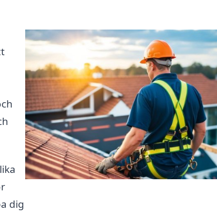
t
och
ch
lika
ör
pa dig