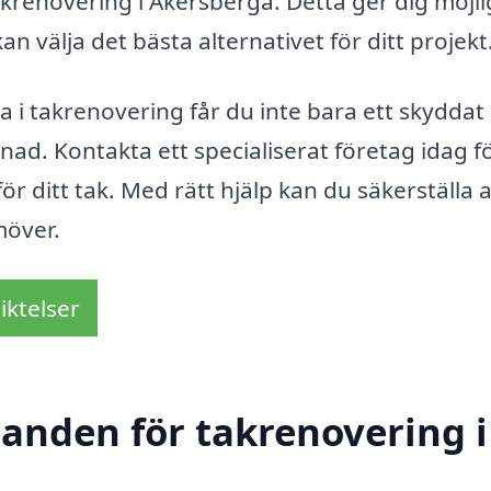
takrenovering i Åkersberga. Detta ger dig möjl
an välja det bästa alternativet för ditt projekt
 i takrenovering får du inte bara ett skydda
ad. Kontakta ett specialiserat företag idag fö
r ditt tak. Med rätt hjälp kan du säkerställa a
möver.
iktelser
danden för takrenovering i