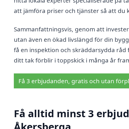
hitta lokala experter specialiserade på 
att jämföra priser och tjänster så att du k
Sammanfattningsvis, genom att investera
utan även en ökad livslängd för din byggn
få en inspektion och skräddarsydda råd fö
ditt tak förblir i toppskick i många år fra
Få 3 erbjudanden, gratis och utan förpl
Få alltid minst 3 erbju
Åkersberga