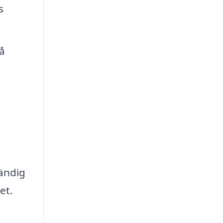
s
å
tändig
et.