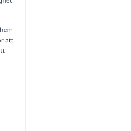
ighet
.
t hem
r att
tt